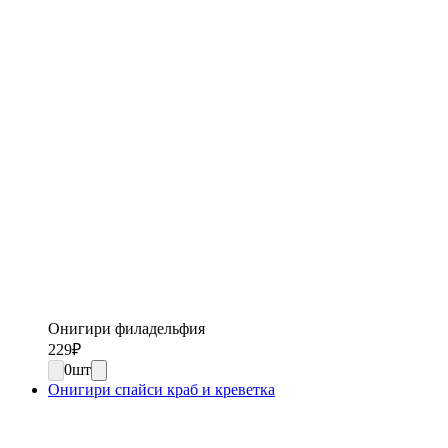
Онигири филадельфия
229
₽
0
шт
Онигири спайси краб и креветка