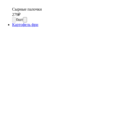
Сырные палочки
279
₽
0
шт
Картофель фри