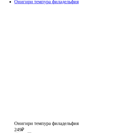
Онигири темпура филадельфия
Онигири темпура филадельфия
249
₽