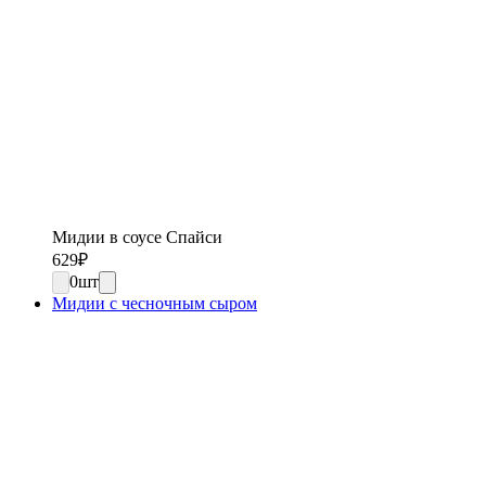
Мидии в соусе Спайси
629
₽
0
шт
Мидии с чесночным сыром