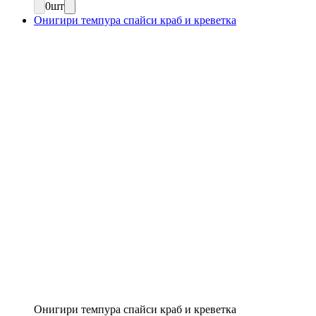
0
шт
Онигири темпура спайси краб и креветка
Онигири темпура спайси краб и креветка