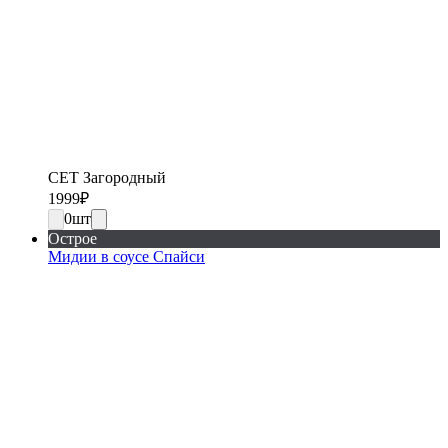
СЕТ Загородный
1999
₽
0
шт
Острое
Мидии в соусе Спайси