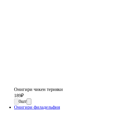
Онигири чикен терияки
189
₽
0
шт
Онигири филадельфия