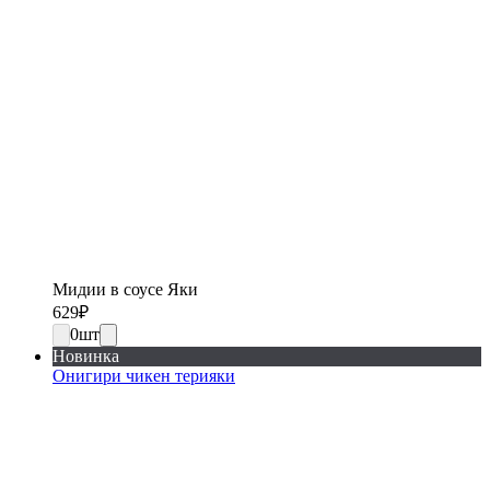
Мидии в соусе Яки
629
₽
0
шт
Новинка
Онигири чикен терияки