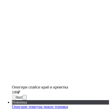
Онигири спайси краб и креветка
199
₽
0
шт
Новинка
Онигири темпура чикен терияки