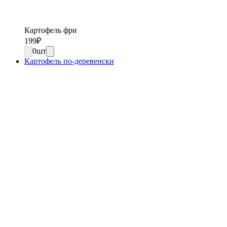
Картофель фри
199
₽
0
шт
Картофель по-деревенски