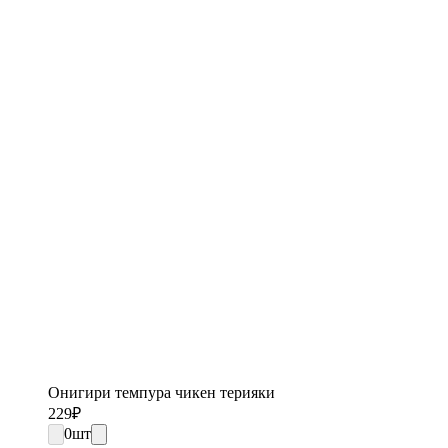
Онигири темпура чикен терияки
229
₽
0
шт