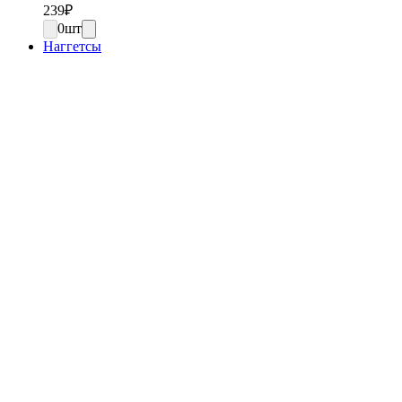
239
₽
0
шт
Наггетсы