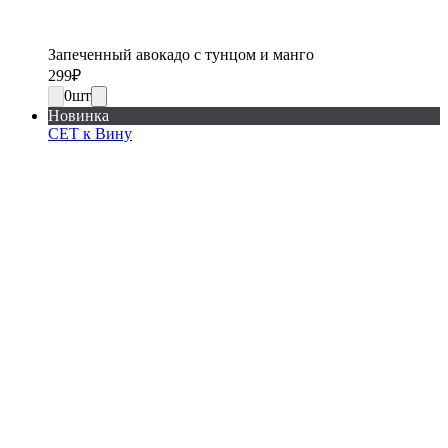
Запеченный авокадо с тунцом и манго
299
₽
0
шт
Новинка
СЕТ к Вину